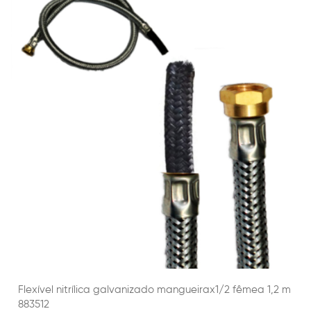
Flexível nitrílica galvanizado mangueirax1/2 fêmea 1,2 m
883512