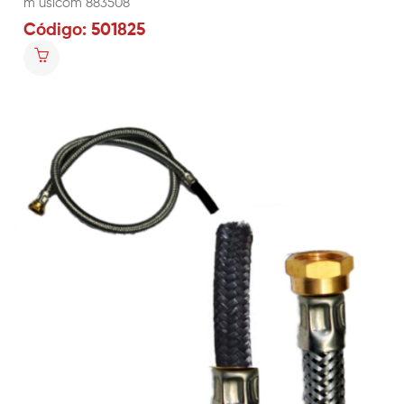
m usicom 883508
Código: 501825