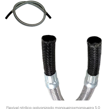
Flexível nitrílica galvanizado mangueiraxmangueira 5,0