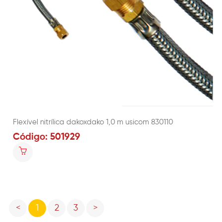
Flexível nitrílica dakoxdako 1,0 m usicom 830110
Código: 501929
Previous
Next
<
1
2
3
>