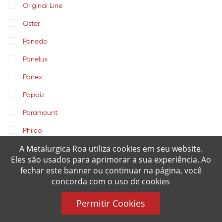
Original Line
Oster
Panedo
Panelux
Panex
Papaiz
Paramount
Philco
A Metalurgica Roa utiliza cookies em seu website.
Pino Lar
Eles são usados para aprimorar a sua experiência. Ao
PLM
fechar este banner ou continuar na página, você
concorda com o uso de cookies
PRATIC
Permitir Cookies
PW
Real