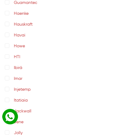
Guamantec
Haenke
Hauskraft
Havai
Howe
HTI
Ibirá
Imar
Injetemp
Itatiaia
Jackwall
Jene
Jolly