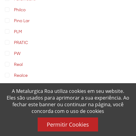
Philco
Pino Lar
PLM
PRATIC
PW
Real
Realce
RIC
A Metalurgica Roa utiliza cookies em seu website.
Eles são usados para aprimorar a sua experiência. Ao
ROA
(10)
fechar este banner ou continuar na página, você
Rochedinho
concorda com o uso de cookies
Rochedo
Permitir Cookies
Rosa Maria