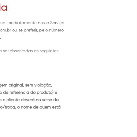
ia
ique imediatamente nosso Serviço
om.br
ou se preferir, pelo número
.
o ser observadas as seguintes
m original, sem violação,
o de referência do produto) e
a o cliente deverá no verso da
ção/troca, o nome de quem está