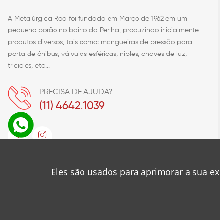
A Metalúrgica Roa foi fundada em Março de 1962 em um
pequeno porão no bairro da Penha, produzindo inicialmente
produtos diversos, tais como: mangueiras de pressão para
porta de ônibus, válvulas esféricas, niples, chaves de luz,
triciclos, etc...
PRECISA DE AJUDA?
(11) 4642.1039
Eles são usados para aprimorar a sua ex
METALÚRGICA ROA INDUSTRIA E COMERCIO DE FOGÕES LTDA
CNPJ : 61.147.757/0001-05
Desenvolvido por
❤
Mancini Design
© 2023 .