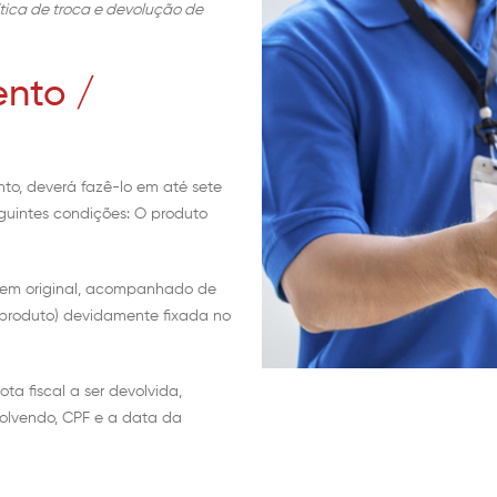
tica de troca e devolução de
nto /
nto, deverá fazê-lo em até sete
guintes condições: O produto
gem original, acompanhado de
o produto) devidamente fixada no
ta fiscal a ser devolvida,
olvendo, CPF e a data da