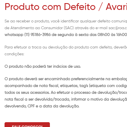
Produto com Defeito / Avar
Se ao receber o produto, você identificar qualquer defeito comun
de Atendimento ao Consumidor (SAC) através do e-mail
sac@roa.c
whatsapp (11) 95186-3986 de segunda à sexta das 08h00 às 16h00
Para efetuar a troca ou devolução do produto com defeito, deverã
condições:
O produto não poderá ter indícios de uso.
O produto deverá ser encaminhado preferencialmente na embalage
acompanhado de nota fiscal, etiquetas, tag's (etiqueta com códig
todos os seus acessórios. Ao efetuar o processo de devolução/troc
nota fiscal a ser devolvida/trocada, informar o motivo da devolu
devolvendo, CPF e a data da devolução.