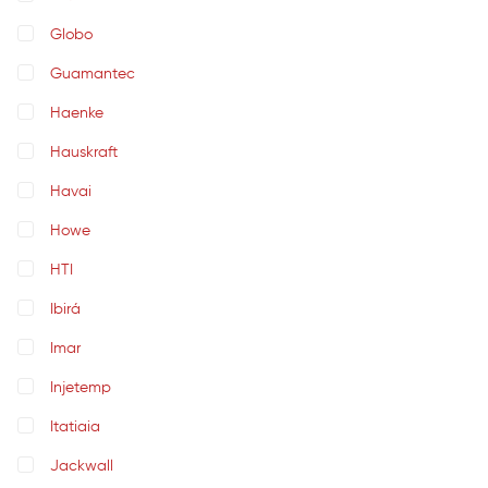
Globo
Guamantec
Haenke
Hauskraft
Havai
Howe
HTI
Ibirá
Imar
Injetemp
Itatiaia
Jackwall