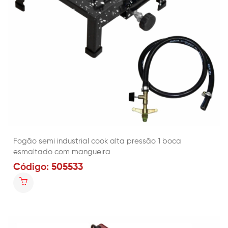
Fogão semi industrial cook alta pressão 1 boca
esmaltado com mangueira
Código: 505533