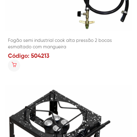
Fogão semi industrial cook alta pressão 2 bocas
esmaltado com mangueira
Código: 504213