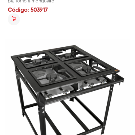
pé, forno e mangueira
Código: 503917