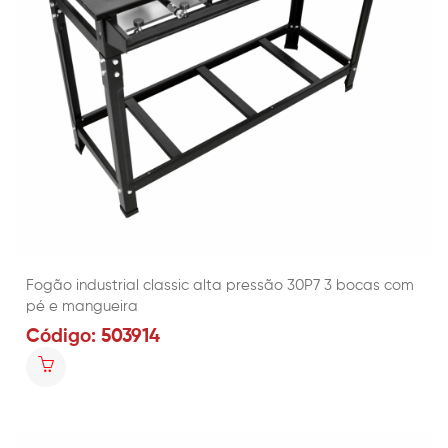
Fogão industrial classic alta pressão 30P7 3 bocas com
pé e mangueira
Código: 503914