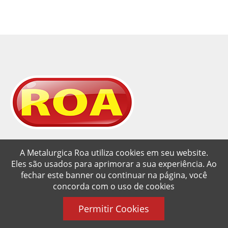
A Metalurgica Roa utiliza cookies em seu website.
A Metalúrgica Roa foi fundada em Março de 1962 em um
Eles são usados para aprimorar a sua experiência. Ao
pequeno porão no bairro da Penha, produzindo inicialmente
fechar este banner ou continuar na página, você
produtos diversos, tais como: mangueiras de pressão para
concorda com o uso de cookies
porta de ônibus, válvulas esféricas, niples, chaves de luz,
triciclos, etc...
Permitir Cookies