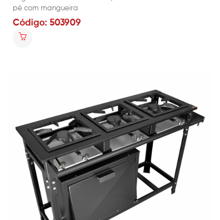
pé com mangueira
Código: 503909