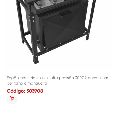
Fogão industrial classic alta pressão 30P7 2 bocas com
pé, forno e mangueira
Código: 503908