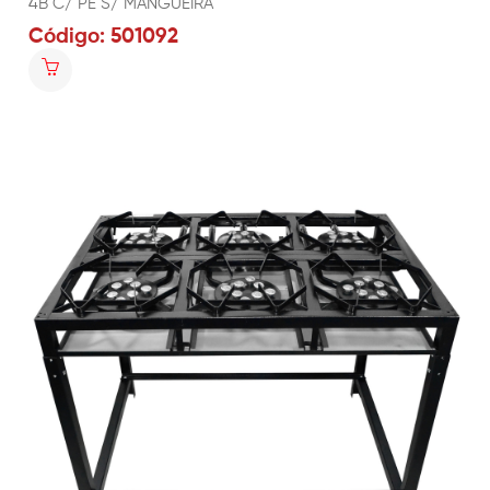
4B C/ PÉ S/ MANGUEIRA
Código: 501092