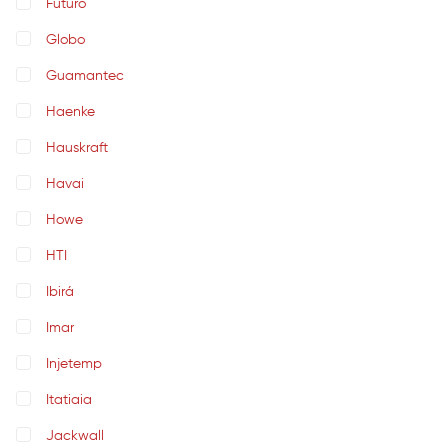
Futuro
Globo
Guamantec
Haenke
Hauskraft
Havai
Howe
HTI
Ibirá
Imar
Injetemp
Itatiaia
Jackwall