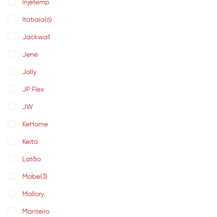
Injetemp
Itatiaia
(6)
Jackwall
Jene
Jolly
JP Flex
JW
KeHome
Keita
Latão
Mabe
(3)
Mallory
Manteiro