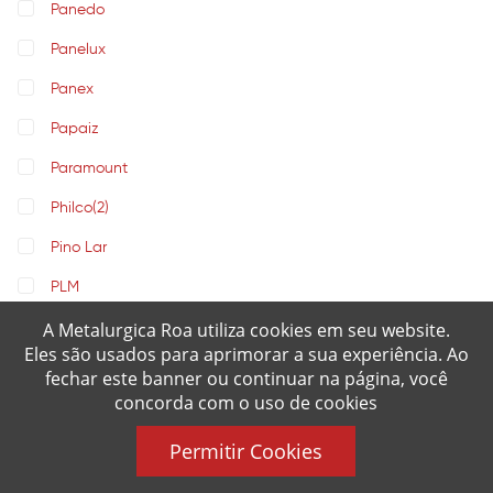
Panedo
Panelux
Panex
Papaiz
Paramount
Philco
(2)
Pino Lar
PLM
A Metalurgica Roa utiliza cookies em seu website.
PRATIC
Eles são usados para aprimorar a sua experiência. Ao
PW
fechar este banner ou continuar na página, você
concorda com o uso de cookies
Real
Realce
Permitir Cookies
RIC