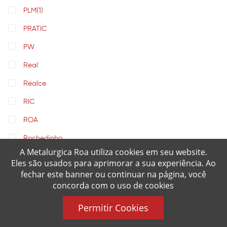
PLM
(1)
PRATIC
PW
Real
Realce
RIC
ROA
Rochedinho
A Metalurgica Roa utiliza cookies em seu website.
Rochedo
Eles são usados para aprimorar a sua experiência. Ao
fechar este banner ou continuar na página, você
Rosa Maria
concorda com o uso de cookies
Sabaf
Permitir Cookies
Santana