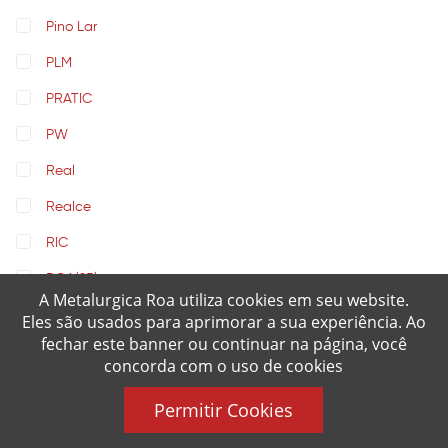
Pino Lar
PLM
PRATIC
PW
Real
Realce
RIC
ROA
(25)
A Metalurgica Roa utiliza cookies em seu website.
Rochedinho
Eles são usados para aprimorar a sua experiência. Ao
fechar este banner ou continuar na página, você
Rochedo
concorda com o uso de cookies
Rosa Maria
Permitir Cookies
Sabaf