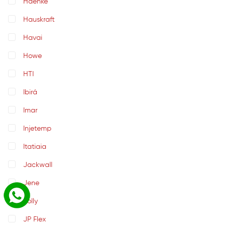
Haenke
Hauskraft
Havai
Howe
HTI
Ibirá
Imar
Injetemp
Itatiaia
Jackwall
Jene
Jolly
JP Flex