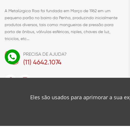
A Metalúrgica Roa foi fundada em Março de 1962 em um
pequeno porão no bairro da Penha, produzindo inicialmente
produtos diversos, tais como: mangueiras de pressão para
porta de ônibus, válvulas esféricas, niples, chaves de luz,
triciclos, etc...
PRECISA DE AJUDA?
(11) 4642.1074
Eles são usados para aprimorar a sua ex
© 2023
Metalúrgica Roa
Desenvolvido por
❤
Mancini Design