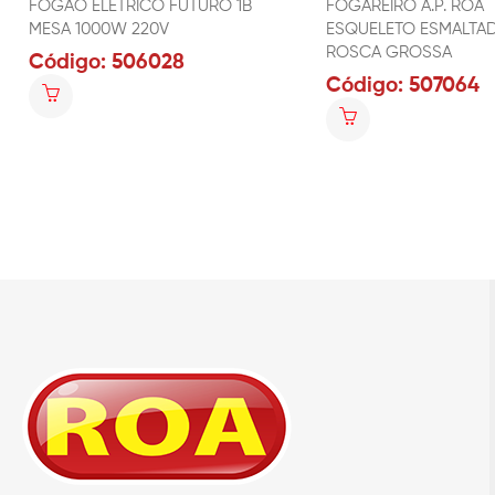
FOGÃO ELÉTRICO FUTURO 1B
FOGAREIRO A.P. ROA
MESA 1000W 220V
ESQUELETO ESMALTA
ROSCA GROSSA
Código: 506028
Código: 507064