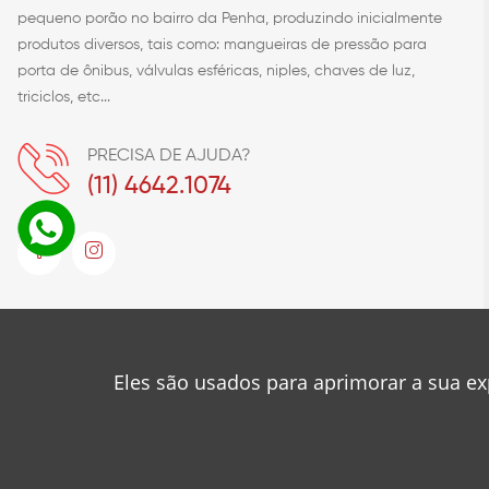
pequeno porão no bairro da Penha, produzindo inicialmente
produtos diversos, tais como: mangueiras de pressão para
porta de ônibus, válvulas esféricas, niples, chaves de luz,
triciclos, etc...
PRECISA DE AJUDA?
(11) 4642.1074
© 2023
Metalúrgica Roa
Desenvolvido por
❤
Mancini Design
Eles são usados para aprimorar a sua ex