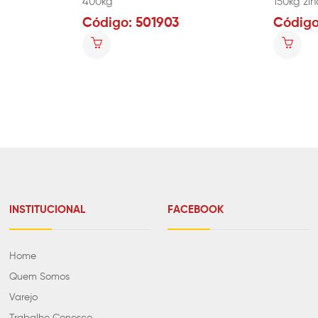
400kg
150kg zi
Código: 501903
Código
INSTITUCIONAL
FACEBOOK
Home
Quem Somos
Varejo