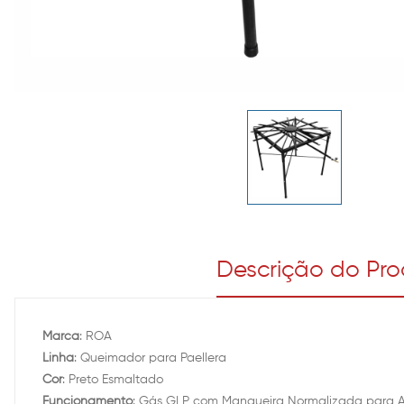
Descrição do Pr
Marca
: ROA
Linha
: Queimador para Paellera
Cor
: Preto Esmaltado
Funcionamento
: Gás GLP com Mangueira Normalizada para Alt