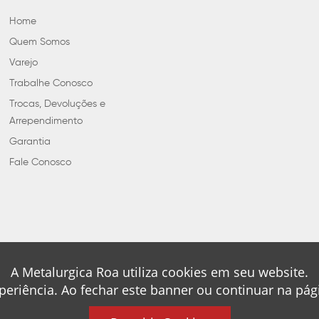
Home
Quem Somos
Varejo
Trabalhe Conosco
Trocas, Devoluções e
Arrependimento
Garantia
Fale Conosco
A Metalurgica Roa utiliza cookies em seu website.
periência. Ao fechar este banner ou continuar na pá