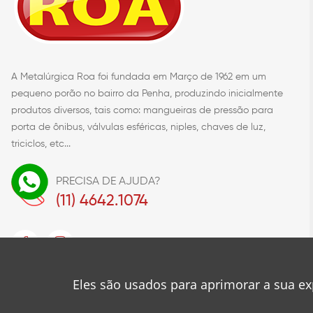
A Metalúrgica Roa foi fundada em Março de 1962 em um
pequeno porão no bairro da Penha, produzindo inicialmente
produtos diversos, tais como: mangueiras de pressão para
porta de ônibus, válvulas esféricas, niples, chaves de luz,
triciclos, etc...
PRECISA DE AJUDA?
(11) 4642.1074
Eles são usados para aprimorar a sua ex
© 2023
Metalúrgica Roa
Desenvolvido por
❤
Mancini Design