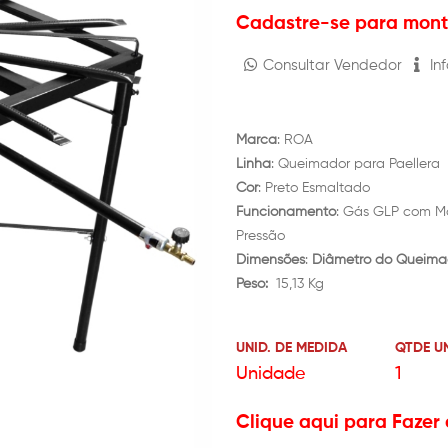
Cadastre-se para monta
Consultar Vendedor
Inf
Marca
: ROA
Linha
: Queimador para Paellera
Cor
: Preto Esmaltado
Funcionamento
: Gás GLP com Ma
Pressão
Dimensões
:
Diâmetro do Queima
Peso:
15,13 Kg
UNID. DE MEDIDA
QTDE U
Unidade
1
Clique aqui para Fazer 