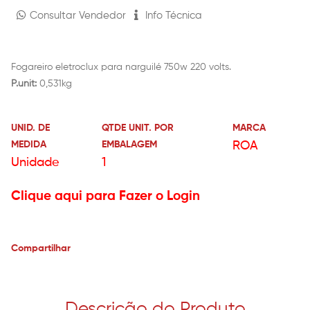
Consultar Vendedor
Info Técnica
Fogareiro eletroclux para narguilé 750w 220 volts.
P.unit:
0,531kg
UNID. DE
QTDE UNIT. POR
MARCA
MEDIDA
EMBALAGEM
ROA
Unidade
1
Clique aqui para Fazer o Login
Compartilhar
Descrição do Produto