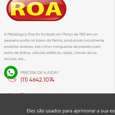
A Metalúrgica Roa foi fundada em Março de 1962 em um
pequeno porão no bairro da Penha, produzindo inicialmente
produtos diversos, tais como: mangueiras de pressão para
porta de ônibus, válvulas esféricas, niples, chaves de luz,
triciclos, etc...
PRECISA DE AJUDA?
(11) 4642.1074
Eles são usados para aprimorar a sua ex