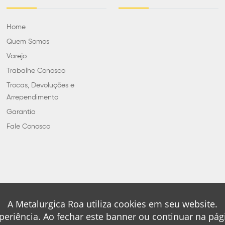
Home
Quem Somos
Varejo
Trabalhe Conosco
Trocas, Devoluções e
Arrependimento
Garantia
Fale Conosco
A Metalurgica Roa utiliza cookies em seu website.
periência. Ao fechar este banner ou continuar na pá