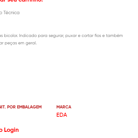
o Técnica
s bicolor. Indicado para segurar, puxar e cortar fios e também
rar peças em geral.
NIT. POR EMBALAGEM
MARCA
EDA
o Login