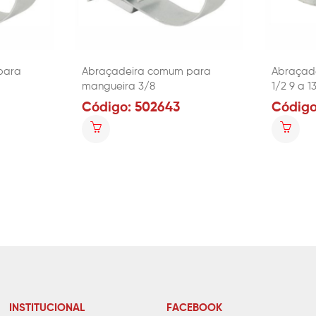
para
Abraçadeira comum para
Abraçade
mangueira 3/8
1/2 9 a 
Código: 502643
Código
INSTITUCIONAL
FACEBOOK