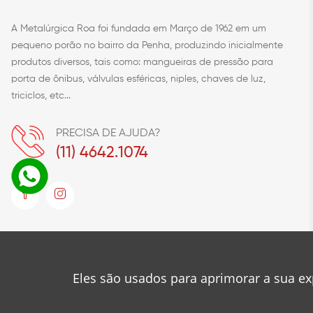
A Metalúrgica Roa foi fundada em Março de 1962 em um
pequeno porão no bairro da Penha, produzindo inicialmente
produtos diversos, tais como: mangueiras de pressão para
porta de ônibus, válvulas esféricas, niples, chaves de luz,
triciclos, etc...
PRECISA DE AJUDA?
(11) 4642.1074
© 2023
Metalúrgica Roa
Desenvolvido por
❤
Mancini Design
Eles são usados para aprimorar a sua ex