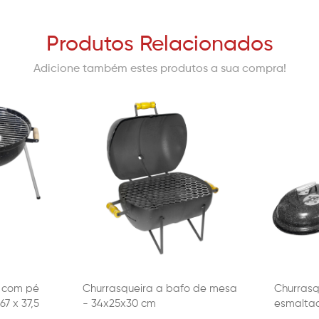
Produtos Relacionados
Adicione também estes produtos a sua compra!
o com pé
Churrasqueira a bafo de mesa
Churrasq
7 x 37,5
- 34x25x30 cm
esmalta