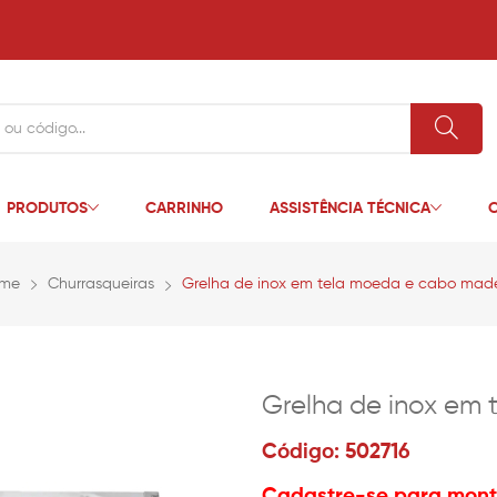
PRODUTOS
CARRINHO
ASSISTÊNCIA TÉCNICA
C
me
Churrasqueiras
Grelha de inox em tela moeda e cabo made
Grelha de inox em
Código: 502716
Cadastre-se para monta