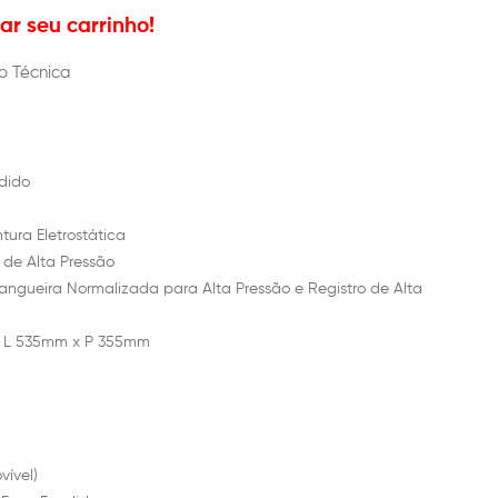
r seu carrinho!
o Técnica
dido
tura Eletrostática
 de Alta Pressão
ngueira Normalizada para Alta Pressão e Registro de Alta
x L 535mm x P 355mm
ível)