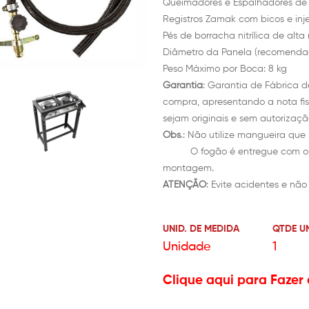
Queimadores e Espalhadores de 
Registros Zamak com bicos e inje
Pés de borracha nitrílica de alta 
Diâmetro da Panela (recomenda
Peso Máximo por Boca: 8 kg
Garantia
: Garantia de Fábrica d
compra, apresentando a nota fis
sejam originais e sem autorizaçã
Obs
.: Não utilize mangueira que
O fogão é entregue com os pé
montagem.
ATENÇÃO
: Evite acidentes e nã
UNID. DE MEDIDA
QTDE U
Unidade
1
Clique aqui para Fazer 