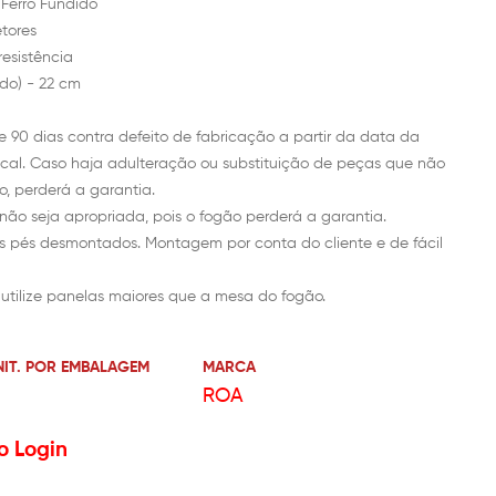
Ferro Fundido
tores
resistência
do) - 22 cm
e 90 dias contra defeito de fabricação a partir da data da
cal. Caso haja adulteração ou substituição de peças que não
o, perderá a garantia.
 não seja apropriada, pois o fogão perderá a garantia.
s desmontados. Montagem por conta do cliente e de fácil
o utilize panelas maiores que a mesa do fogão.
NIT. POR EMBALAGEM
MARCA
ROA
o Login