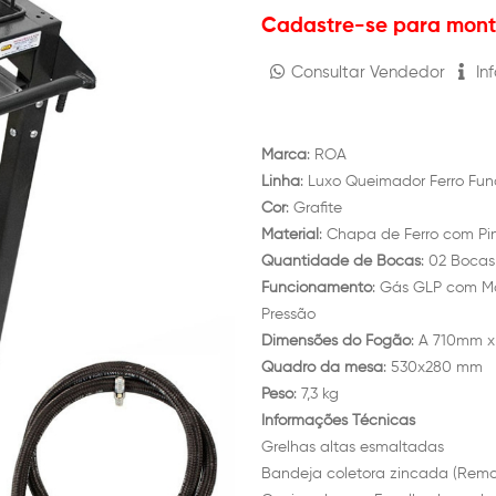
Cadastre-se para monta
Consultar Vendedor
Inf
Marca
: ROA
Linha
: Luxo Queimador Ferro Fun
Cor
: Grafite
Material
: Chapa de Ferro com Pin
Quantidade de Bocas
: 02 Bocas
Funcionamento
: Gás GLP com Ma
Pressão
Dimensões do Fogão
: A 710mm 
Quadro da mesa
: 530x280 mm
Peso
: 7,3 kg
Informações Técnicas
Grelhas altas esmaltadas
Bandeja coletora zincada (Remov