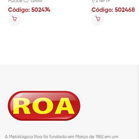
M2008 C/ GRAV
1/2 NPTF
Código: 502474
Código: 502468
A Metalúrgica Roa foi fundada em Março de 1962 em um