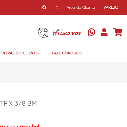
Área do Cliente
VAREJO
Ligue:
(11) 4642.1039
ENTRAL DO CLIENTE
FALE CONOSCO
TF X 3/8 BM
r seu carrinho!