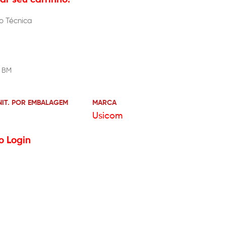
o Técnica
" BM
NIT. POR EMBALAGEM
MARCA
Usicom
o Login