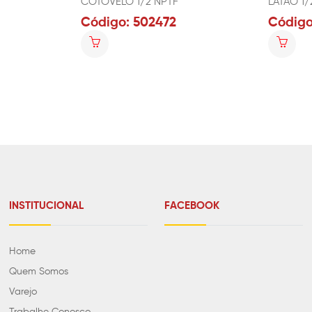
COTOVELO 1/2 NPTF
LATÃO 1/
Código: 502472
Código
INSTITUCIONAL
FACEBOOK
Home
Quem Somos
Varejo