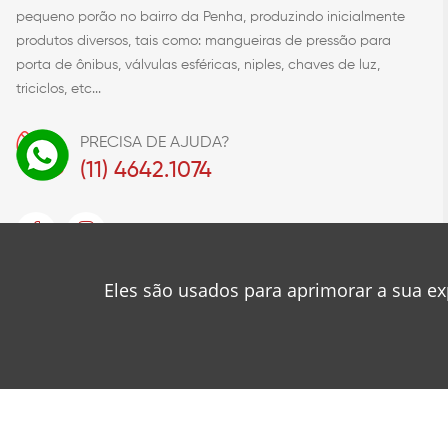
pequeno porão no bairro da Penha, produzindo inicialmente
produtos diversos, tais como: mangueiras de pressão para
porta de ônibus, válvulas esféricas, niples, chaves de luz,
triciclos, etc...
PRECISA DE AJUDA?
(11) 4642.1074
Eles são usados para aprimorar a sua ex
© 2023
Metalúrgica Roa
Desenvolvido por
❤
Mancini Design