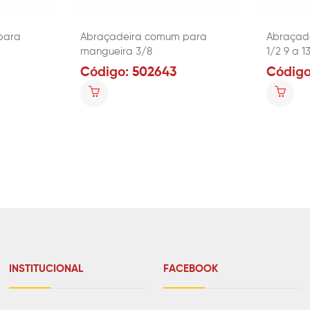
para
Abraçadeira comum para
Abraçade
mangueira 3/8
1/2 9 a 
Código: 502643
Código
INSTITUCIONAL
FACEBOOK