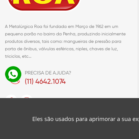
A Metalúrgica Roa foi fundada em Março de 1962 em um
pequeno porão no bairro da Penha, produzindo inicialmente
produtos diversos, tais como: mangueiras de pressão para
porta de ônibus, válvulas esféricas, niples, chaves de luz,
triciclos, etc...
PRECISA DE AJUDA?
(11) 4642.1074
Eles são usados para aprimorar a sua ex
© 2023
Metalúrgica Roa
Desenvolvido por
❤
Mancini Design