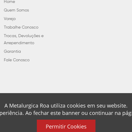
Home
Quem Somos
Varejo
Trabalhe Conosco
Trocas, Devoluções e
Arrependimento
Garantia
Fale Conosco
A Metalurgica Roa utiliza cookies em seu website.
periência. Ao fechar este banner ou continuar na pá
Permitir Cookies