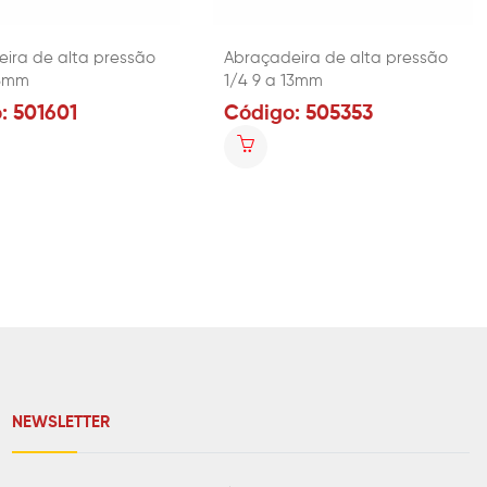
ira de alta pressão
Abraçadeira de alta pressão
13mm
1/4 9 a 13mm
: 501601
Código: 505353
NEWSLETTER