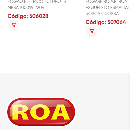
FOGÃO ELÉTRICO FUTURO 1B
FOGAREIRO A.P. ROA
MESA 1000W 220V
ESQUELETO ESMALTA
ROSCA GROSSA
Código: 506028
Código: 507064